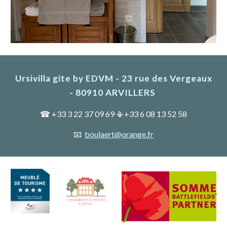
Ursivilla gîte by EDVM - 23 rue des Vergeaux
- 80910 ARVILLERS
☎ +33 3 22 37 09 69 📳+33 6 08 13 52 58
📧
boulaert@orange.fr