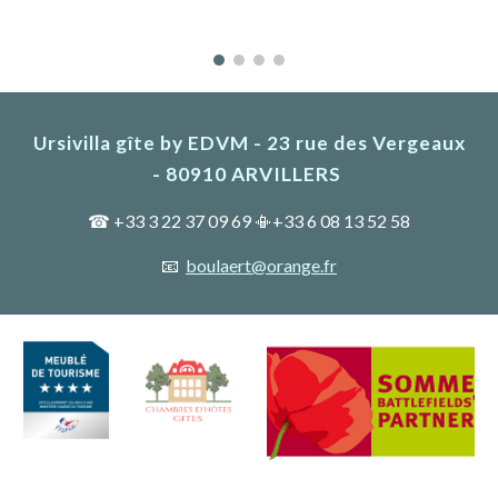
Ursivilla gîte by EDVM - 23 rue des Vergeaux
- 80910 ARVILLERS
☎ +33 3 22 37 09 69 📳+33 6 08 13 52 58
📧
boulaert@orange.fr